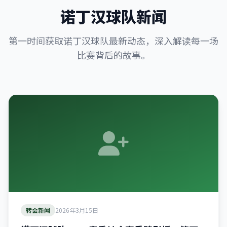
诺丁汉球队新闻
第一时间获取诺丁汉球队最新动态，深入解读每一场
比赛背后的故事。
转会新闻
2026年3月15日