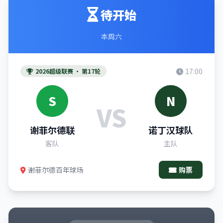
待开始
本周六
17:00
2026超级联赛 · 第17轮
S
N
VS
谢菲尔德联
诺丁汉球队
客队
主队
谢菲尔德百年球场
购票