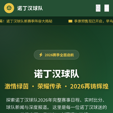
诺丁汉球队
幕！诺丁汉球队新赛季阵容大揭秘
季票预售现已开启，早鸟优
2026赛季全面启航
诺丁汉球队
激情绿茵 · 荣耀传承 · 2026再铸辉煌
探索诺丁汉球队2026年完整赛事日程、实时比分、
球队新闻与深度报道。 这里是每一位诺丁汉球迷的