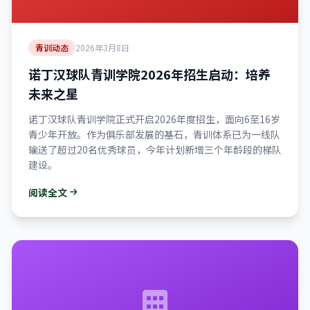
青训动态
2026年3月8日
诺丁汉球队青训学院2026年招生启动：培养
未来之星
诺丁汉球队青训学院正式开启2026年度招生，面向6至16岁
青少年开放。作为俱乐部发展的基石，青训体系已为一线队
输送了超过20名优秀球员，今年计划新增三个年龄段的梯队
建设。
阅读全文