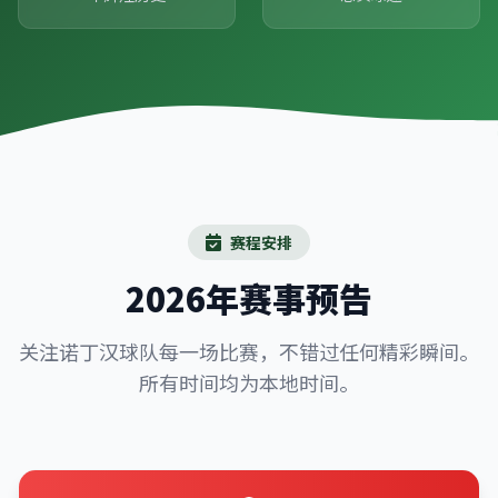
赛程安排
2026年赛事预告
关注诺丁汉球队每一场比赛，不错过任何精彩瞬间。
所有时间均为本地时间。