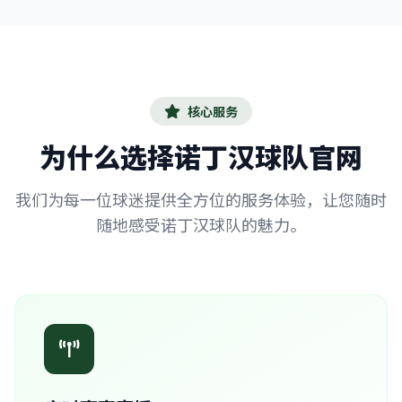
核心服务
为什么选择诺丁汉球队官网
我们为每一位球迷提供全方位的服务体验，让您随时
随地感受诺丁汉球队的魅力。