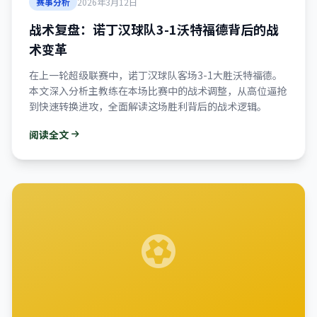
赛事分析
2026年3月12日
战术复盘：诺丁汉球队3-1沃特福德背后的战
术变革
在上一轮超级联赛中，诺丁汉球队客场3-1大胜沃特福德。
本文深入分析主教练在本场比赛中的战术调整，从高位逼抢
到快速转换进攻，全面解读这场胜利背后的战术逻辑。
阅读全文