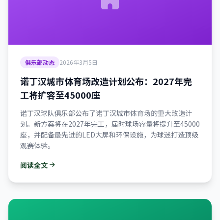
俱乐部动态
2026年3月5日
诺丁汉城市体育场改造计划公布：2027年完
工将扩容至45000座
诺丁汉球队俱乐部公布了诺丁汉城市体育场的重大改造计
划。新方案将在2027年完工，届时球场容量将提升至45000
座，并配备最先进的LED大屏和环保设施，为球迷打造顶级
观赛体验。
阅读全文