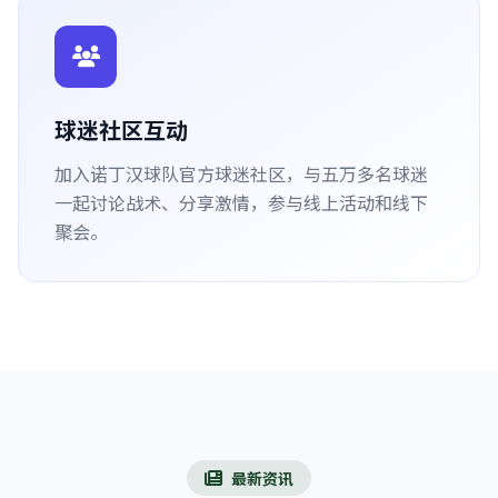
球迷社区互动
加入诺丁汉球队官方球迷社区，与五万多名球迷
一起讨论战术、分享激情，参与线上活动和线下
聚会。
最新资讯