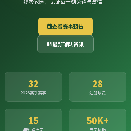
终极家园，见证每一刻荣耀与激情。
查看赛事预告
最新球队资讯
32
28
2026赛季赛事
注册球员
15
50K+
年辉煌历史
忠实球迷